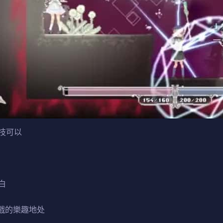
技可以
白
戲的樂趣地处