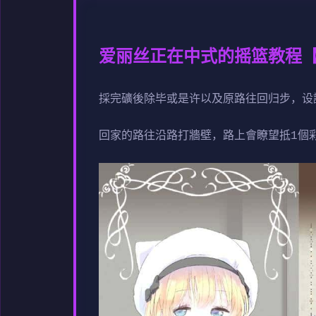
爱丽丝正在中式的摇篮教程
採完礦後除毕或是许以及原路往回归步，设
回家的路往沿路打牆壁，路上會瞭望抵1個