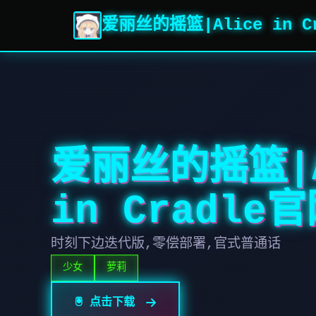
爱丽丝的摇篮|Alice in C
爱丽丝的摇篮|A
in Cradle
时刻下边迭代版,零偿部署,官式普通话
少女
萝莉
🖲️ 点击下载