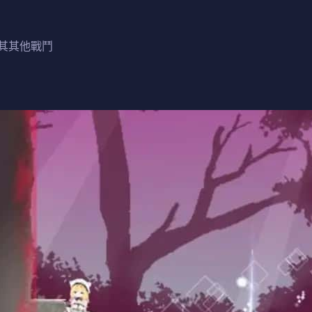
其其他戰鬥