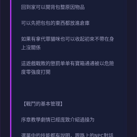
回到家可以開背包整原因物品
可以先把包包的東西都放進倉庫
如果有拿代罪貓咪也可以收起初來不帶在身
上沒關係
這遊戲戰敗的懲罰单单有寶箱通通被以危險
度零強度打開
【戰鬥的基本管理】
序章教學劇情已經庞致介紹過操为
選單中的技能都有說明，跟路上的NPC對話