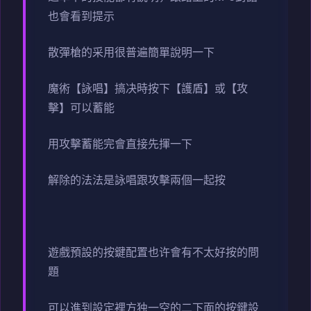
也會看到提示
散彈槍的采用很普遍簡單說明一下
魔術【詠唱】搞决時按下【護盾】或【攻
擊】可以蓄能
用攻擊蓄能完會直接先揮一下
解除的法法是詠唱跟攻擊兩個一起按
遊戲預設的按鍵配置也许會有不太好按的問
題
可以進到設定裡方独一空的二下面的按鍵設