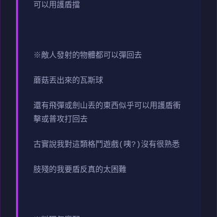
可以用護盾擋
※敵人發射的物體都可以彈回去
蘑菇丟出來的瓦斯球
還有飛彈或劍山丟的東西似乎可以用護盾衝
擊或普攻打回去
古實說我對這類格鬥遊戲(咦?)沒有很熟悉
肢殘的我要盾反真的太困難