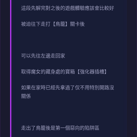
這段先解完對之後的遊戲體驗應該會比較好
被迫往下走打【鳥籠】關卡後
可以先往左邊走回家
取得魔女的藏身處的寶箱【強化器插槽】
如果在家時已經先拿過了仅不用特別開路沒
關係
走出了鳥籠後是第一個惡向的陷阱區