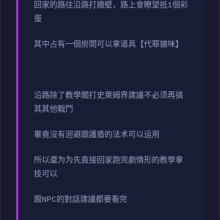
回家的路往沿路打牆壁，路上會瞭望抵1個彩
蛋
其中占有一個房間可以拿道具【代罪貓咪】
沿路除了教學關打史萊姆界建議不必须再搞
其其他戰鬥
畢竟沒有迴避跟護盾的法术可以运用
所以還为为先直接回家跑完劇情形的教學拿
技可以
跟NPC的對話建議都要看完