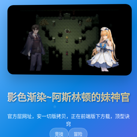
影色渐染~阿斯林顿的妹神官
官方层网址，安一切版拷贝，正在前端版下方载，顶型诀
窍
竞技
冒险