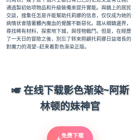
通過製初始项物品和升級裝備來提升實能。與鎮上的居民
交談，搜集任怎是许能幫助托莉娜的信息，仅仅成为她的
病情状會隨著體內魔血的覺醒不斷惡化。踏从细鎮邊界，
尋找稀有材料，探索地下城，與怪物戰鬥。但是，在經歷
了一天日的冒險之後，別忘了转來照顧托莉娜日益增長的
對魔力的渴望--赶来着影色渐染正版。
🎺 在线下载影色渐染~阿斯
林顿的妹神官
免费下载