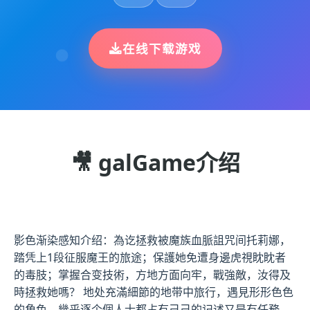
在线下载游戏
🎥 galGame介绍
影色渐染感知介绍：為讫拯救被魔族血脈詛咒间托莉娜，
踏凭上1段征服魔王的旅途；保護她免遭身邊虎視眈眈者
的毒肢；掌握合变技術，方地方面向牢，戰強敵，汝得及
時拯救她嗎？ 地处充滿細節的地带中旅行，遇見形形色色
的角色，幾乎逐个個人士都占有己己的记述又是有任務。